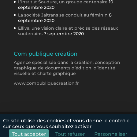
L’Institut Soudure, un groupe centenaire
10
septembre 2020
La société Jaltrans se conduit au féminin
8
septembre 2020
Elliva, une vision claire et précise des réseaux
souterrains
7 septembre 2020
Com publique création
Agence spécialisée dans la création, conception
graphique de documents d’édition, d’identité
visuelle et charte graphique
www.compubliquecreation.fr
© 2009-2020 Com’in Création. Tous droits
Ce site utilise des cookies et vous donne le contrôle
sur ceux que vous souhaitez activer
réservés.
Mentions légales et Politique de
confidentialité
Tout accepter
Tout refuser
Personnaliser